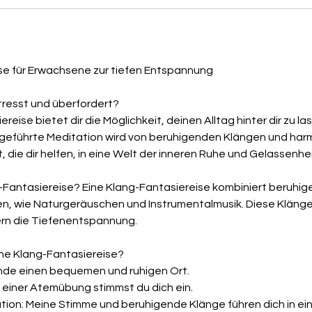
se für Erwachsene zur tiefen Entspannung
tresst und überfordert?
reise bietet dir die Möglichkeit, deinen Alltag hinter dir zu l
geführte Meditation wird von beruhigenden Klängen und ha
, die dir helfen, in eine Welt der inneren Ruhe und Gelassenh
g-Fantasiereise? Eine Klang-Fantasiereise kombiniert beruhi
en, wie Naturgeräuschen und Instrumentalmusik. Diese Kläng
ern die Tiefenentspannung.
ine Klang-Fantasiereise?
inde einen bequemen und ruhigen Ort.
t einer Atemübung stimmst du dich ein.
ation: Meine Stimme und beruhigende Klänge führen dich in 