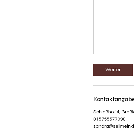
Weiter
Kontaktangab
Schloßhof 4, Groß
015755577998
sandra@seiimeink