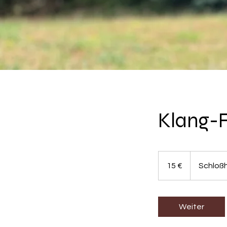
Klang-F
15
Euro
15 €
Schloß
Weiter