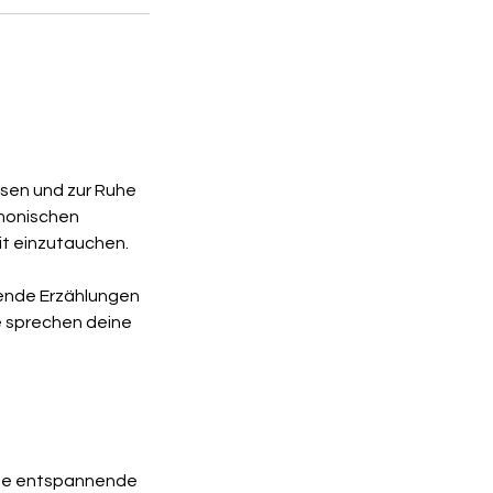
assen und zur Ruhe
rmonischen
eit einzutauchen.
gende Erzählungen
e sprechen deine
eine entspannende