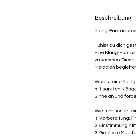
Beschreibung
Klang-Fantasierei
Fühlst du dich ges
Eine Klang-Fantasie
zu kommen. Diese 
Melodien begleitet
Was ist eine Klan
mit sanften Kläng
Sinne an und förd
Wie funktioniert e
1. Vorbereitung: F
2. Einstimmung: Mi
3. Geführte Medit