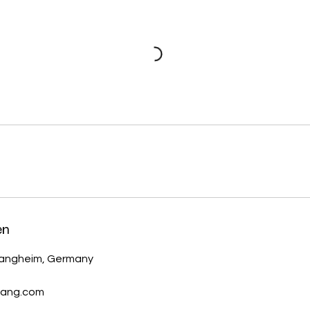
en
langheim, Germany
lang.com