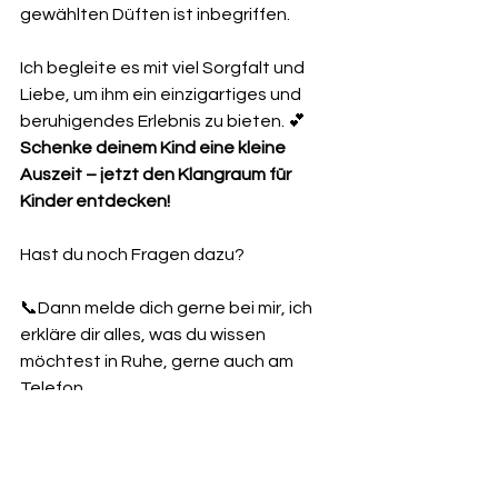
gewählten Düften ist inbegriffen.
Ich begleite es mit viel Sorgfalt und 
Liebe, um ihm ein einzigartiges und 
beruhigendes Erlebnis zu bieten. 💕
Schenke deinem Kind eine kleine 
Auszeit – jetzt den Klangraum für 
Kinder entdecken!
Hast du noch Fragen dazu?
📞Dann melde dich gerne bei mir, ich 
erkläre dir alles, was du wissen 
möchtest in Ruhe, gerne auch am 
Telefon.
Ganz herzliche ❤️ Grüße, Sandra von 
Sei im Einklang, nähe Würzburg