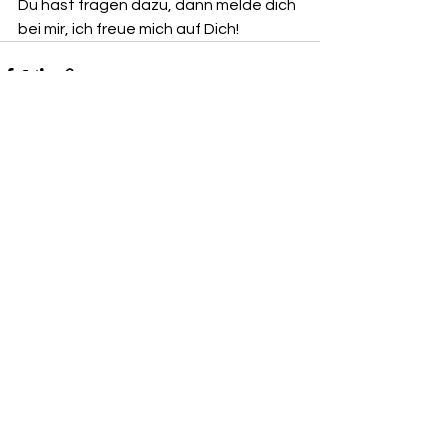
Du hast fragen dazu, dann melde dich 
bei mir, ich freue mich auf Dich!
Alle ansehen
Aktuelle Beiträge